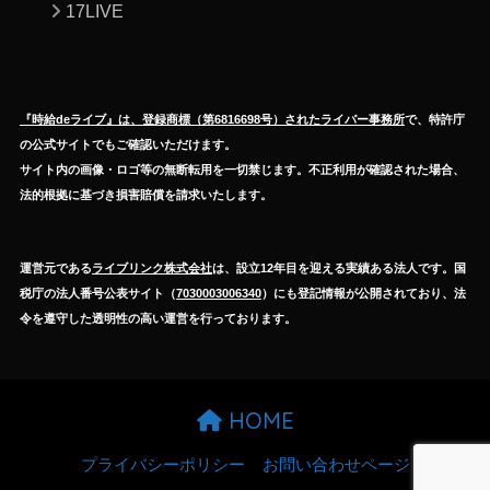
17LIVE
『時給deライブ』は、登録商標（第6816698号）されたライバー事務所
で、特許庁
の公式サイトでもご確認いただけます。
サイト内の画像・ロゴ等の無断転用を一切禁じます。不正利用が確認された場合、
法的根拠に基づき損害賠償を請求いたします。
運営元である
ライブリンク株式会社
は、設立12年目を迎える実績ある法人です。国
税庁の法人番号公表サイト（
7030003006340
）にも登記情報が公開されており、法
令を遵守した透明性の高い運営を行っております。
HOME
プライバシーポリシー
お問い合わせページ